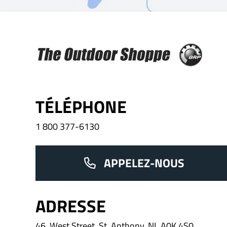
The Outdoor Shoppe Sales & Rentals
TÉLÉPHONE
1 800 377-6130
APPELEZ-NOUS
ADRESSE
46, West Street, St. Anthony, NL A0K 4S0